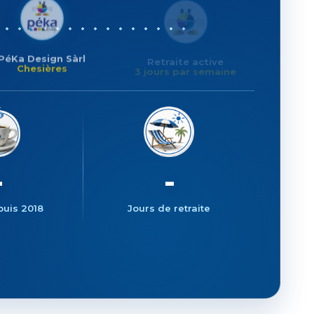
PéKa Design Sàrl
Retraite active
Chesières
3 jours par semaine
686
224
puis 2018
Jours de retraite