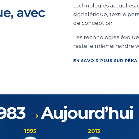
technologies actuelles: 
ue, avec
signalétique, textile per
de conception.
Les technologies évoluen
reste le même: rendre vot
EN SAVOIR PLUS SUR PÉKA
983
→
Aujourd’hui
1995
2013