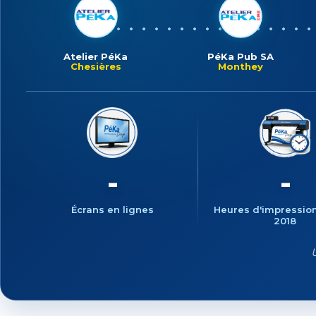
Atelier PéKa
PéKa Pub SA
Chesières
Monthey
17
2'75
Écrans en lignes
Heures d'impressio
2018
U