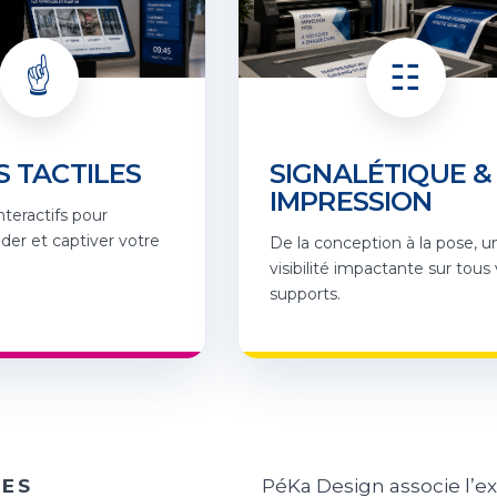
☝️
☷
 TACTILES
SIGNALÉTIQUE &
IMPRESSION
nteractifs pour
ider et captiver votre
De la conception à la pose, u
visibilité impactante sur tous
supports.
RES
PéKa Design associe l’e