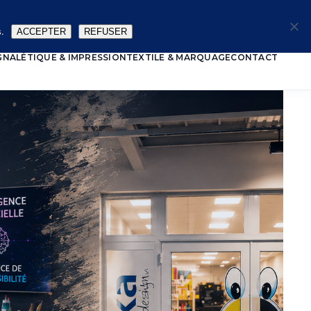
🔑
.
ACCEPTER
REFUSER
GNALÉTIQUE & IMPRESSION
TEXTILE & MARQUAGE
CONTACT