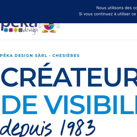
✉ info@peka.design
Nous utilisons des co
Si vous continuez à utiliser c
PÉKA DESIGN SÀRL · CHESIÈRES
CRÉATEU
DE VISIBIL