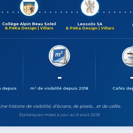
Collège Alpin Beau Soleil
Leosolis SA
& PéKa Design | Villars
& PéKa Design | Villars
1
16'761
52'
n depuis
m² de visibilité depuis 2018
Cafés de
ne histoire de visibilité, d’écrans, de pixels… et de cafés.
Statistiques mises à jour au 6 août 2026