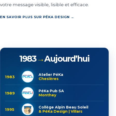
votre message visible, lisible et efficace.
EN SAVOIR PLUS SUR PÉKA DESIGN →
1983
→
Aujourd’hui
Atelier PéKa
1983
Chesières
PéKa Pub SA
1989
Monthey
Collège Alpin Beau Soleil
1995
& PéKa Design | Villars