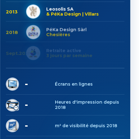
Leosolis SA
2013
& PéKa Design | Villars
PéKa Design Sàrl
2018
Chesières
Retraite active
Sept.2025
3 jours par semaine
6
Écrans en lignes
1'031
Heures d'impression depuis
2018
6'280
m² de visibilité depuis 2018