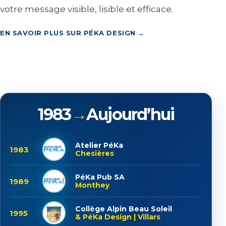
votre message visible, lisible et efficace.
EN SAVOIR PLUS SUR PÉKA DESIGN →
1983
→
Aujourd’hui
Atelier PéKa
1983
Chesières
PéKa Pub SA
1989
Monthey
Collège Alpin Beau Soleil
1995
& PéKa Design | Villars