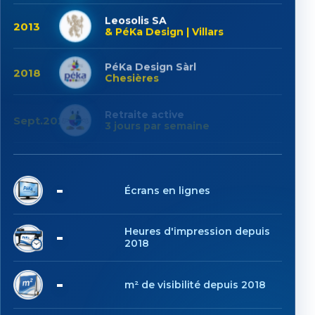
Leosolis SA
2013
& PéKa Design | Villars
PéKa Design Sàrl
2018
Chesières
Retraite active
Sept.2025
3 jours par semaine
6
Écrans en lignes
1'025
Heures d'impression depuis
2018
6'247
m² de visibilité depuis 2018