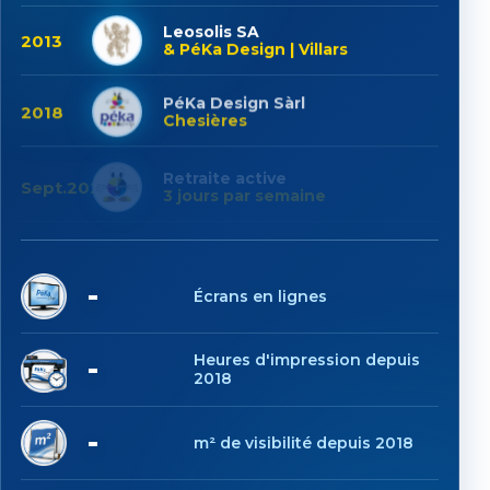
Leosolis SA
2013
& PéKa Design | Villars
PéKa Design Sàrl
2018
Chesières
Retraite active
Sept.2025
3 jours par semaine
7
Écrans en lignes
1'131
Heures d'impression depuis
2018
6'893
m² de visibilité depuis 2018