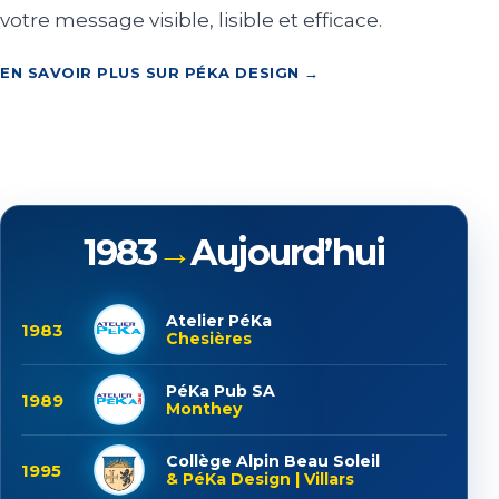
votre message visible, lisible et efficace.
EN SAVOIR PLUS SUR PÉKA DESIGN →
1983
→
Aujourd’hui
Atelier PéKa
1983
Chesières
PéKa Pub SA
1989
Monthey
Collège Alpin Beau Soleil
1995
& PéKa Design | Villars