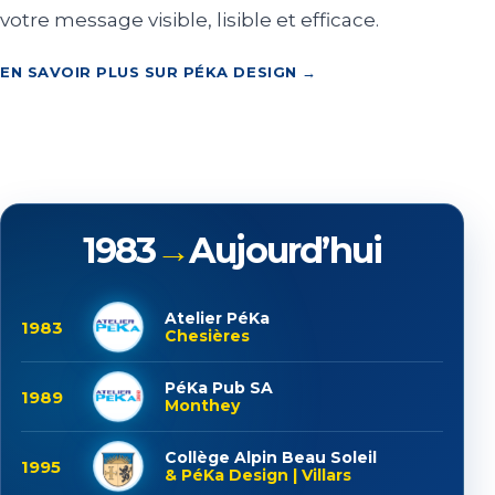
votre message visible, lisible et efficace.
EN SAVOIR PLUS SUR PÉKA DESIGN →
1983
→
Aujourd’hui
Atelier PéKa
1983
Chesières
PéKa Pub SA
1989
Monthey
Collège Alpin Beau Soleil
1995
& PéKa Design | Villars