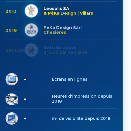
Leosolis SA
2013
& PéKa Design | Villars
PéKa Design Sàrl
2018
Chesières
Retraite active
Sept.2025
3 jours par semaine
6
Écrans en lignes
1'030
Heures d'impression depuis
2018
6'275
m² de visibilité depuis 2018