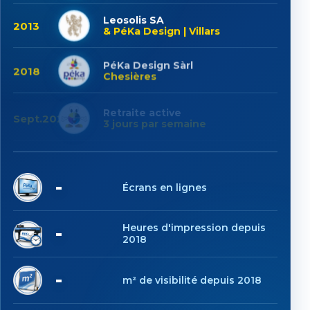
Leosolis SA
2013
& PéKa Design | Villars
PéKa Design Sàrl
2018
Chesières
Retraite active
Sept.2025
3 jours par semaine
6
Écrans en lignes
1'023
Heures d'impression depuis
2018
6'232
m² de visibilité depuis 2018