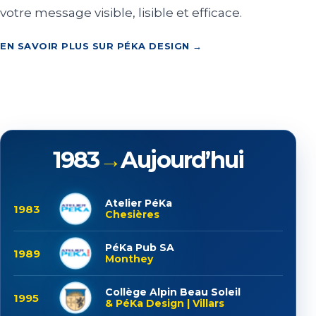
votre message visible, lisible et efficace.
EN SAVOIR PLUS SUR PÉKA DESIGN →
1983
→
Aujourd’hui
Atelier PéKa
1983
Chesières
PéKa Pub SA
1989
Monthey
Collège Alpin Beau Soleil
1995
& PéKa Design | Villars