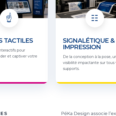
☝️
☷
 TACTILES
SIGNALÉTIQUE &
IMPRESSION
nteractifs pour
ider et captiver votre
De la conception à la pose, u
visibilité impactante sur tous
supports.
RES
PéKa Design associe l’e