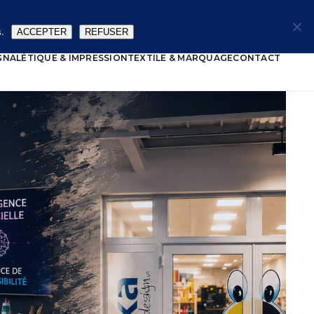
🔑
.
ACCEPTER
REFUSER
GNALÉTIQUE & IMPRESSION
TEXTILE & MARQUAGE
CONTACT