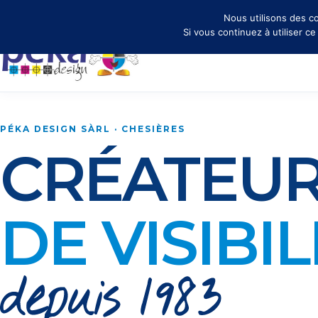
✉ info@peka.design
Nous utilisons des co
Si vous continuez à utiliser c
PÉKA DESIGN SÀRL · CHESIÈRES
CRÉATEU
DE VISIBIL