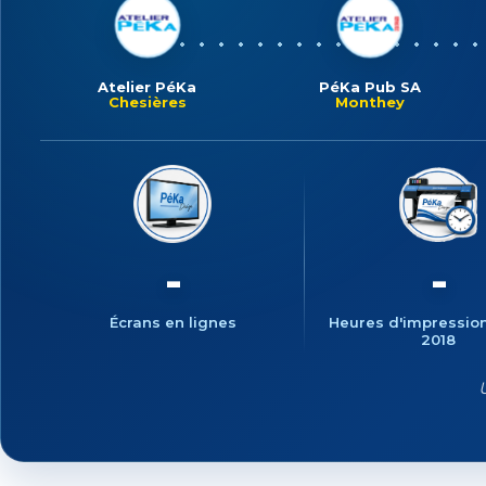
Atelier PéKa
PéKa Pub SA
Chesières
Monthey
18
2'82
Écrans en lignes
Heures d'impressio
2018
U