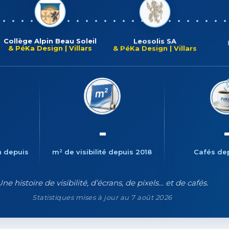
Collège Alpin Beau Soleil
Leosolis SA
& PéKa Design | Villars
& PéKa Design | Villars
3
17'200
54'
n depuis
m² de visibilité depuis 2018
Cafés de
ne histoire de visibilité, d’écrans, de pixels… et de cafés.
Statistiques mises à jour au 7 août 2026