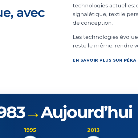
technologies actuelles: 
ue, avec
signalétique, textile per
de conception.
Les technologies évoluen
reste le même: rendre vot
EN SAVOIR PLUS SUR PÉKA
983
→
Aujourd’hui
1995
2013