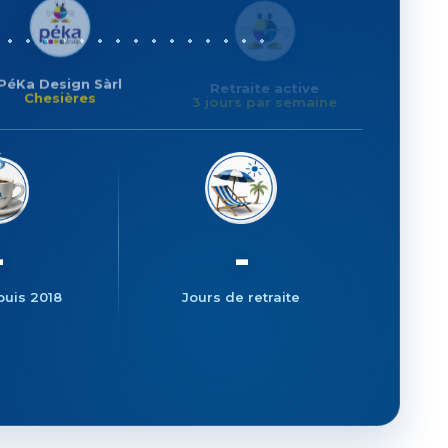
PéKa Design Sàrl
Retraite active
Chesières
3 jours par semaine
067
231
puis 2018
Jours de retraite