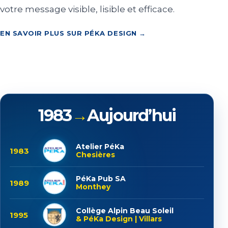
votre message visible, lisible et efficace.
EN SAVOIR PLUS SUR PÉKA DESIGN →
1983
→
Aujourd’hui
Atelier PéKa
1983
Chesières
PéKa Pub SA
1989
Monthey
Collège Alpin Beau Soleil
1995
& PéKa Design | Villars