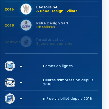
Leosolis SA
2013
& PéKa Design | Villars
PéKa Design Sàrl
2018
Chesières
Retraite active
Sept.2025
3 jours par semaine
7
Écrans en lignes
1'078
Heures d'impression depuis
2018
6'569
m² de visibilité depuis 2018