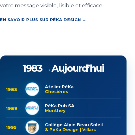
votre message visible, lisible et efficace.
EN SAVOIR PLUS SUR PÉKA DESIGN →
1983
→
Aujourd’hui
Atelier PéKa
1983
Chesières
PéKa Pub SA
1989
Monthey
Collège Alpin Beau Soleil
1995
& PéKa Design | Villars