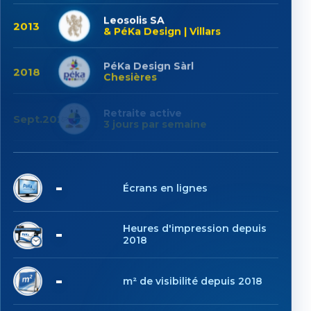
Leosolis SA
2013
& PéKa Design | Villars
PéKa Design Sàrl
2018
Chesières
Retraite active
Sept.2025
3 jours par semaine
7
Écrans en lignes
1'085
Heures d'impression depuis
2018
6'609
m² de visibilité depuis 2018