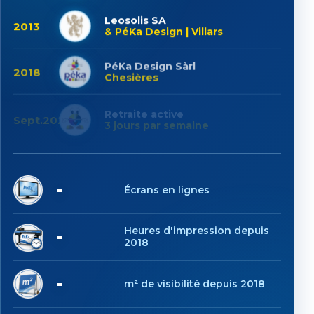
Leosolis SA
2013
& PéKa Design | Villars
PéKa Design Sàrl
2018
Chesières
Retraite active
Sept.2025
3 jours par semaine
9
Écrans en lignes
1'414
Heures d'impression depuis
2018
8'613
m² de visibilité depuis 2018