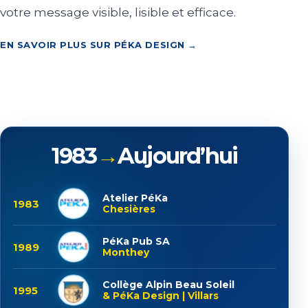
votre message visible, lisible et efficace.
EN SAVOIR PLUS SUR PÉKA DESIGN →
1983
→
Aujourd’hui
Atelier PéKa
1983
Chesières
PéKa Pub SA
1989
Monthey
Collège Alpin Beau Soleil
1995
& PéKa Design | Villars