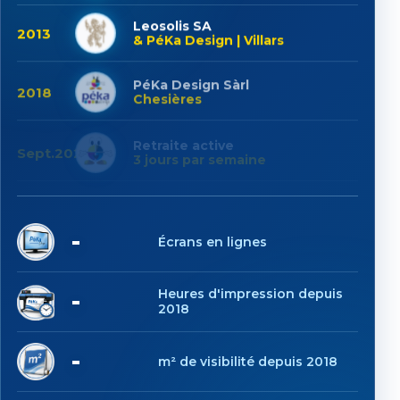
Leosolis SA
2013
& PéKa Design | Villars
PéKa Design Sàrl
2018
Chesières
Retraite active
Sept.2025
3 jours par semaine
8
Écrans en lignes
1'338
Heures d'impression depuis
2018
8'153
m² de visibilité depuis 2018