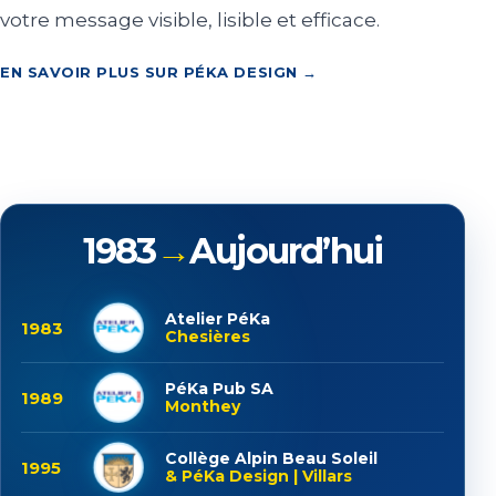
votre message visible, lisible et efficace.
EN SAVOIR PLUS SUR PÉKA DESIGN →
1983
→
Aujourd’hui
Atelier PéKa
1983
Chesières
PéKa Pub SA
1989
Monthey
Collège Alpin Beau Soleil
1995
& PéKa Design | Villars